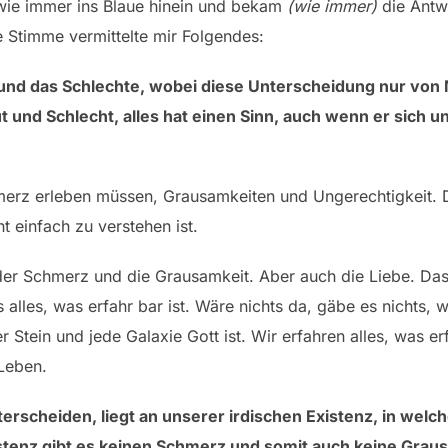
n wie immer ins Blaue hinein und bekam
(wie immer)
die Antw
re Stimme vermittelte mir Folgendes:
ute und das Schlechte, wobei diese Unterscheidung nur v
Gut und Schlecht, alles hat einen Sinn, auch wenn er sich
hmerz erleben müssen, Grausamkeiten und Ungerechtigkeit. 
ht einfach zu verstehen ist.
ch der Schmerz und die Grausamkeit. Aber auch die Liebe. Da
 alles, was erfahr bar ist. Wäre nichts da, gäbe es nichts, w
r Stein und jede Galaxie Gott ist. Wir erfahren alles, was er
Leben.
terscheiden, liegt an unserer irdischen Existenz, in wel
tenz gibt es keinen Schmerz und somit auch keine Grau