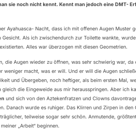
an sie noch nicht kennt. Kennt man jedoch eine DMT- E
ner Ayahuasca- Nacht, dass ich mit offenen Augen Muster g
esicht. Als ich zwischendurch zur Toilette wankte, wurde 
xistierten. Alles war überzogen mit diesen Geometrien.
n, die Augen wieder zu öffnen, was sehr schwierig war, da
weniger macht, was er will. Und er will die Augen schließ
lkeit und Übergeben, noch heftiger, als beim ersten Mal, w
n gleich die Eingeweide aus mir herausspringen. Aber ich ka
en
und sich von den Aztekenfratzen und Clowns davontrag
en. Danach wurde es ruhiger. Das Klirren und Zirpen in den
räglicher, teilweise sogar sehr schön. Anmutende, größten
 meiner „Arbeit“ beginnen.