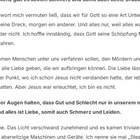
twort mich vermuten ließ, dass wir für Gott so eine Art Unte
ine Dreck, morgen ein anderer. Und alles nur, weil alles wa
er nicht. Ich hoffte innständig, dass Gott seine Schöpfung
wahren.
samen Menschen unter uns verfahren sollen, den Mördern und
n alle Liebe geben, die wir aufbringen können. Die Liebe läs
der Punkt, wo ich schon Jesus nicht verstanden hatte, der l
hatten. Aber Jesus war erleuchtet, ich bin es nicht.
or Augen halten, dass Gut und Schlecht nur in unserem
 und alles ist Liebe, somit auch Schmerz und Leiden.
bene. Das Licht verschwand zunehmend und es kamen triviale
 aberwitzige Maschinen und Geräte. Ich nenne sie mal „Ste