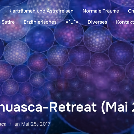
Klarträumen und Astralreisen
Normale Träume
Ch
 Satire
Erzählerisches
=^..^=
Diverses
Kontakt
huasca-Retreat (Mai 
Veröffentlicht
sca
an
Mai 25, 2017
am