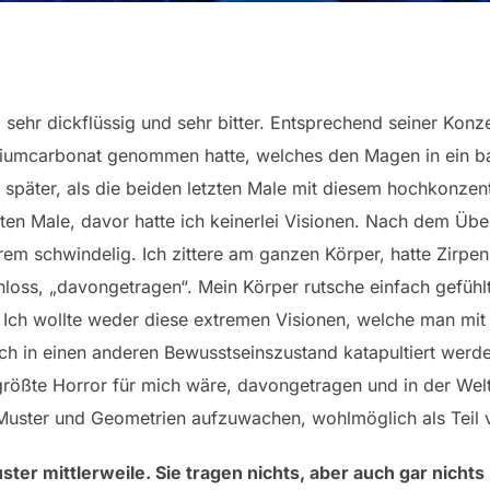
ehr dickflüssig und sehr bitter. Entsprechend seiner Konze
iumcarbonat genommen hatte, welches den Magen in ein bas
 später, als die beiden letzten Male mit diesem hochkonzen
ten Male, davor hatte ich keinerlei Visionen. Nach dem Übe
xtrem schwindelig. Ich zittere am ganzen Körper, hatte Zirp
loss, „davongetragen“. Mein Körper rutsche einfach gefühlt
. Ich wollte weder diese extremen Visionen, welche man mi
ich in einen anderen Bewusstseinszustand katapultiert wer
rößte Horror für mich wäre, davongetragen und in der Welt
 Muster und Geometrien aufzuwachen, wohlmöglich als Teil 
er mittlerweile. Sie tragen nichts, aber auch gar nichts 