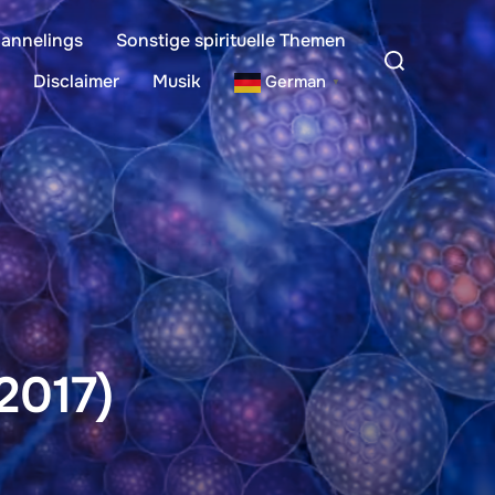
annelings
Sonstige spirituelle Themen
Suchen
nach:
Disclaimer
Musik
German
▼
2017)