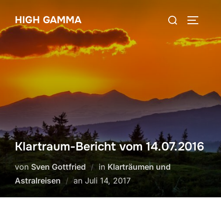
Zum
Suchen
HIGH GAMMA
Inhalt
SEITEN
nach:
springen
Klartraum-Bericht vom 14.07.2016
von
Sven Gottfried
in
Klarträumen und
Veröffentlicht
Astralreisen
an
Juli 14, 2017
am