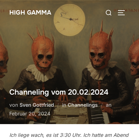
Zum
Suchen
HIGH GAMMA
Inhalt
SEITEN
nach:
springen
Channeling vom 20.02.2024
Veröffentlic
von
Sven Gottfried
in
Channelings
an
am
Februar 20, 2024
Ich liege wach, es ist 3:30 Uhr. Ich hatte am Abend